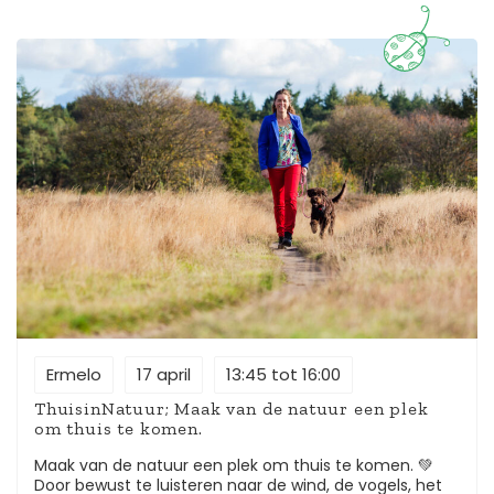
te openen. Je ruikt, voelt, luistert en kijkt heel bewust.
En wie weet vinden we iets eetbaars om te proeven. Je
loopt een stukje op blote voeten (als je wilt). Je
ontdekt hoe je ontspant door de natuur zo intensief te
ervaren. We sluiten af met een kop thee en delen
ervaringen. Thema: De natuur als bron van
ontspanning Even helemaal opgaan in de natuur haalt
je uit de dagelijkse hectiek. Buiten hoef je niets,
behalve zijn. Je gedachten vertragen, worden lichter, je
ademhaling verdiept zich en je voelt je meer in balans
en verbonden met jezelf. En dát is pure ontspanning.
Praktische zaken Neem iets mee om op te liggen voor
als de ondergrond vochtig is; Bij slecht weer kan het
event verplaatst worden. Vul daarom ook je mobiele
nummer in bij aanmelding zodat we je snel kunnen
bereiken.
Ermelo
17 april
13:45 tot 16:00
ThuisinNatuur; Maak van de natuur een plek
om thuis te komen.
Maak van de natuur een plek om thuis te komen. 💚
Door bewust te luisteren naar de wind, de vogels, het