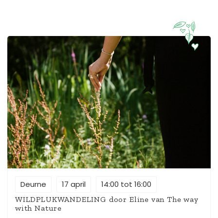
Deurne
17 april
14:00 tot 16:00
WILDPLUKWANDELING door Eline van The way
with Nature