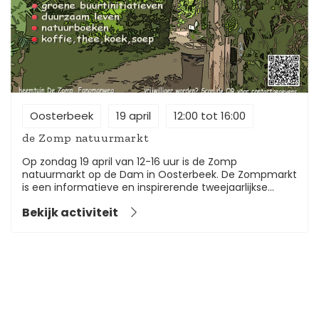
Oosterbeek
19 april
12:00 tot 16:00
de Zomp natuurmarkt
Op zondag 19 april van 12-16 uur is de Zomp
natuurmarkt op de Dam in Oosterbeek. De Zompmarkt
is een informatieve en inspirerende tweejaarlijkse
natuurmarkt in en rond de Zomp in Oosterbeek. Op de
Bekijk activiteit
Dam staan kramen van verschillende organisaties met
informatie en producten op het gebied van tuinadvies,
groene buurtinitiatieven, duurzaam leven,
natuurboeken en natuureducatie. Ook zijn er
biologische planten en producten te koop, is er een
tuin- en kamerplantenruilbeurs en natuurlijk staat er
ook een koffie- en theehoek waar je gelijkgestemden
kunt ontmoeten. Voor kinderen zijn er speciale
activiteiten zoals een speurtocht en uilenballen