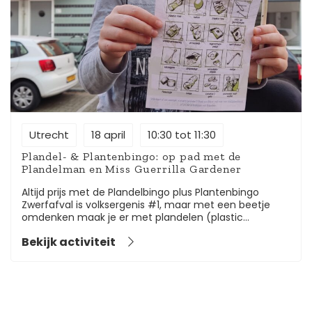
Utrecht
18 april
10:30 tot 11:30
Plandel- & Plantenbingo: op pad met de
Plandelman en Miss Guerrilla Gardener
Altijd prijs met de Plandelbingo plus Plantenbingo
Zwerfafval is volksergenis #1, maar met een beetje
omdenken maak je er met plandelen (plastic
wandelen) een fun activiteit van. Daarom kun je met
Bekijk activiteit
opruimheld Plandelman (Anton Damen) op pad
gewapend met grijpstok én de Plandelbingo, de meest
gevonden en verloren voorwerpjes. Kaart vol?
Omdraaien dan, voor de Plantenbingo van de Guerrilla
Gardeners met een aantal stoepplantjes die je in de
Urban Jungle in het wild kunt spotten. Of je begint