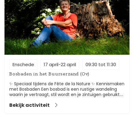
Enschede
17 april-22 april
09:30 tot 11:30
Bosbaden in het Buurserzand (Ov)
✨ Speciaal tijdens de Fête de la Nature ✨ Kennismaken
met Bosbaden Een bosbad is een rustige wandeling
waarin je vertraagt, stil wordt en je zintuigen gebruikt.
Je komt uit je hoofd en weer in je lichaam. Dit helpt
Bekijk activiteit
om stress te verlagen, beter te slapen en weer helder
te voelen wat jij nodig hebt. 🌱 Ben je altijd bezig met
werk, zorgen voor anderen, ervaar je stress? Je hoofd is
vol en je lichaam moe? Tijd om op te laden! Gun jezelf
die pauze in de natuur. Kom mee Bosbaden in het
prachtige Buurserzand 🌳👣 Nu zijn er 2