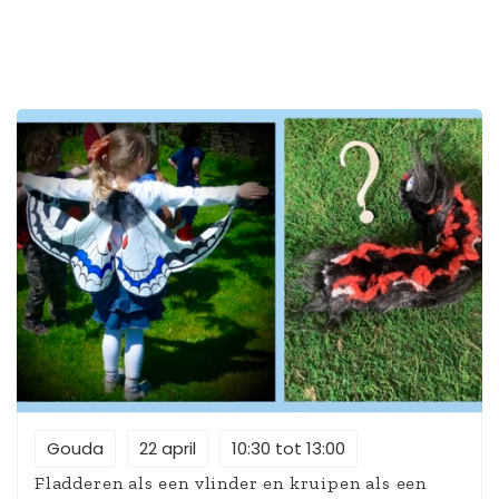
gewoon met die kant, en plukt tussen het scannen
naar groen gewoon de plastic troepies weg. Win-Win!
De Plandel- & Plantenbingo kun je natuurlijk op iedere
stoep spelen (graag zelfs, dus download ‘m maar op
de websites van de bedenkers), maar alleen vandaag
krijg je een helpende hand van Joelle van de Guerrilla
Gardeners en De Plandelman. En met deze bingo heb
je altijd prijs, maar tijdens dit Fête-feestje helemaal
want de bingospelers maken kans op een Goodie Bag
met Blije Bij Bommen.
Gouda
22 april
10:30 tot 13:00
Fladderen als een vlinder en kruipen als een