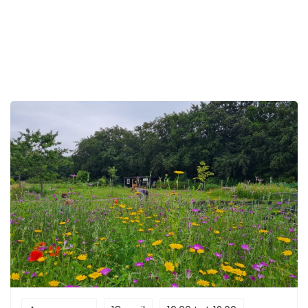
zijn bij wat er is verwondering – opnieuw leren kijken
naar het gewone bliss – het besef dat we gezegend
zijn met zoveel schoonheid om ons heen We
wandelen in een deel in stilte, doen een korte
NatureBliss‑oefening en sluiten af met een
reflectiemoment uit mijn boek NatuurGeluk en De
Kracht van Zien i.p.v. Kijken. Praktisch 📅 22 april – Dag
van de Aarde ⏰ 08:00–10:00 uur 📍 Lage Vuursche
(exacte locatie volgt na aanmelding) 🎟️ Deelname is
gratis, aanmelden is verplicht Deze ochtend is een ode
aan de aarde, aan de natuur die ons draagt en aan
het vermogen om opnieuw te zien wat we vaak
vergeten. Aantal deelnemers: maximaal 20 personen
Honden kunnen niet mee i.v.m. het wild dat we tegen
kunnen komen. Hou rekening met het feit dat we
tijdens de wandeling geen horecagelegenheid of toilet
tegen zullen komen.