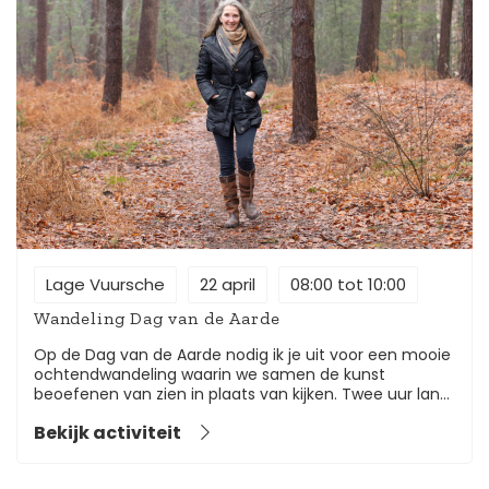
Lage Vuursche
22 april
08:00 tot 10:00
Wandeling Dag van de Aarde
Op de Dag van de Aarde nodig ik je uit voor een mooie
ochtendwandeling waarin we samen de kunst
beoefenen van zien in plaats van kijken. Twee uur lang
vertragen we, openen we onze zintuigen en laten we
Bekijk activiteit
ons raken door de kleine wonderen die de natuur ons
elke dag schenkt. In deze Ochtend van Verwondering
staan drie dingen centraal: aandacht – echt aanwezig