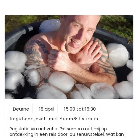
uitpluizen. Kortom de gezelligste markt van
Oosterbeek is dit keer neergestreken op de Dam
tussen de Fangmanweg en Weverstraat in
Oosterbeek. Een prima plek om inspiratie op te doen!
Meer informatie :
https://www.ivn.nl/afdeling/zuidwest-
veluwezoom/heemtuin-de-zomp
Deurne
18 april
15:00 tot 16:30
ReguLeer jezelf met Adem& Ijskracht
Regulatie via activatie. Ga samen met mij op
ontdekking in een reis door jou zenuwstelsel. Wat kan