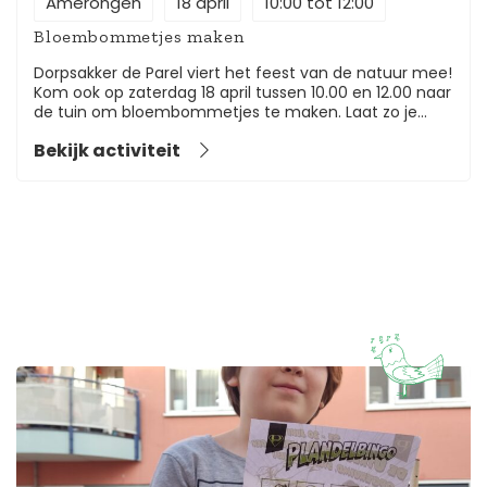
Amerongen
18 april
10:00 tot 12:00
Bloembommetjes maken
Dorpsakker de Parel viert het feest van de natuur mee!
Kom ook op zaterdag 18 april tussen 10.00 en 12.00 naar
de tuin om bloembommetjes te maken. Laat zo je
omgeving nog meer groeien en bloeien. Koffie,
Bekijk activiteit
limonade en wat lekkers staan klaar.