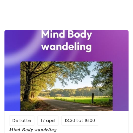
kennismakingsdagen op 17 & 22 april tijdens
@fetedelanature Kom je de natuur mee beleven en
vieren op deze 2 dagen? Bosbaden komt uit Japan en
betekent: bewust vertragen in de natuur. Het helpt je
zenuwstelsel om te herstellen, alsof je jezelf weer
oplaadt. Net als je telefoon dat nodig heeft 🤭 Het
effect? 🌿beter slapen 🌿 minder piekeren 🌿 meer
energie 🌿 nieuwe inzichten Juist als je veel geeft aan
anderen, is dit jouw moment om op te laden. We
maken er samen een mooi natuurfeestje van.
Praktisch 17 & 22 april 9.30- 11.30 u Kennismakingstarief:
€7,50 Dompel je onder in het bos, met al zijn geuren,
kleuren en geluiden. Kom tot rust en laat je inspireren
door de natuur! tot ziens Lia
De Lutte
17 april
13:30 tot 16:00
𝑴𝒊𝒏𝒅 𝑩𝒐𝒅𝒚 𝒘𝒂𝒏𝒅𝒆𝒍𝒊𝒏𝒈