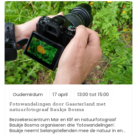
informatie Wandeling: 6,5 km o.l.v. een gids Start- en
eindpunt: Parkeerplaats Hindeloopen Oost, De Mekúljes
Start 1e groep met gids: 13.00 uur Start 2de groep met
gids: 13.30 uur Start 3de groep met gids: 14.00 uur Pop-
up met koffie en lekkers: aan de Lieuwe Klazes Leane
Gidsen: Tjerk Kunst, Hans Peter Bootsma, Immie Eekma
Deelname: gratis, aanmelden is noodzakelijk via de
website nationaallandschap.frl.
Oudemirdum
17 april
13:00 tot 15:00
Fotowandelingen door Gaasterland met
natuurfotograaf Baukje Bosma
Bezoekerscentrum Mar en Klif en natuurfotograaf
Baukje Bosma organiseren drie ‘fotowandelingen’.
Baukje neemt belangstellenden mee de natuur in en
geeft onderweg tips voor het perfecte plaatje. ,,Als je