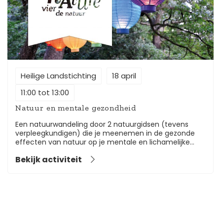
aan geven.
Heilige Landstichting
18 april
11:00 tot 13:00
Natuur en mentale gezondheid
Een natuurwandeling door 2 natuurgidsen (tevens
verpleegkundigen) die je meenemen in de gezonde
effecten van natuur op je mentale en lichamelijke
gezondheid. Via natuurbeleving, natuurkennis en een
Bekijk activiteit
unieke wandeling over het stuwwal landschap van
Museum Orientalis.