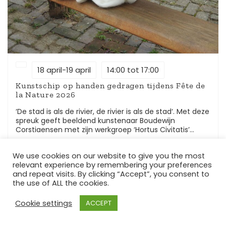
18 april-19 april
14:00 tot 17:00
Kunstschip op handen gedragen tijdens Fête de
la Nature 2026
‘De stad is als de rivier, de rivier is als de stad‘. Met deze
spreuk geeft beeldend kunstenaar Boudewijn
Corstiaensen met zijn werkgroep ‘Hortus Civitatis’
richting aan een bijzondere kunstactie tijdens de
Bekijk activiteit
landelijke Fête de la Nature (Vier de Natuur) 2026.
We use cookies on our website to give you the most
Vanuit stadspark ‘Groene Perron’ in Oost wordt zijn
relevant experience by remembering your preferences
houten kunstschip letterlijk op handen gedragen naar
and repeat visits. By clicking “Accept”, you consent to
stadspark ‘Veur-Lent’. De feestelijke wandel –
the use of ALL the cookies.
fietstocht vormt een levende verbinding tussen beide
stadsparken en nodigt bewoners en bezoekers uit om
de route bewust te beleven vanuit het Romeins
Cookie settings
ACCEPT
voedselbos. De rivier de Waal gold voor de Romeinen
als een bijzondere heilige plek. Zij offerde er kleine