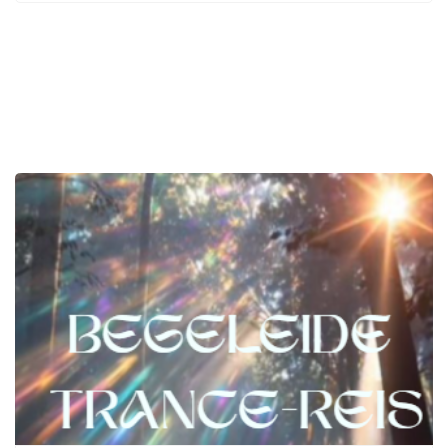
gebruiken we de natuur als een spiegel! Heb je een
vol hoofd, moet je teveel ballen hoog houden of zoek
je naar handvatten om tot rust te komen? Dan is een
wandelcoachsessie de ideale manier om in gesprek te
komen en inzichten te krijgen in wat jou bezig houdt.
Op een laagdrempelige manier de eerste stap zetten
naar meer rust en ontspanning? In een klein groepje
met veel persoonlijke aandacht. Meld je snel aan en
ervaar wat een wandelcoachsessie met je doet!
Datum: 17 april van 10.30 uur – 12.00 uur 19 april van
10.30 uur – 12.00 uur Kosten: € 35,00 Max. 4 personen
per sessie, dus persoonlijke aandacht. Onderdeel
van Fête de la Nature Deurne Deze activiteit is
onderdeel van het Fête de la Nature-weekend in
Deurne. Het hele weekend vinden er diverse
natuuractiviteiten en -belevingen plaats bij
Natuurpoort De Peel. Met horeca, wandel- en
fietsroutes, camperplaatsen en tal van activiteiten
vier je hier een heel weekend lang de natuur in en
rondom de Deurnsche Peel.