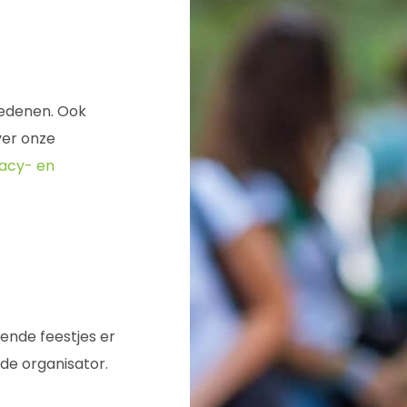
redenen. Ook
ver onze
vacy- en
nde feestjes er
de organisator.