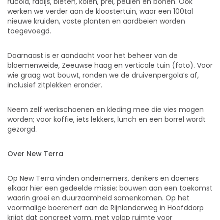
rucola, radijs, bieten, kolen, prei, peulen en bonen. Ook
werken we verder aan de kloostertuin, waar een 100tal
nieuwe kruiden, vaste planten en aardbeien worden
toegevoegd.
Daarnaast is er aandacht voor het beheer van de
bloemenweide, Zeeuwse haag en verticale tuin (foto). Voor
wie graag wat bouwt, ronden we de druivenpergola’s af,
inclusief zitplekken eronder.
Neem zelf werkschoenen en kleding mee die vies mogen
worden; voor koffie, iets lekkers, lunch en een borrel wordt
gezorgd.
Over New Terra
Op New Terra vinden ondernemers, denkers en doeners
elkaar hier een gedeelde missie: bouwen aan een toekomst
waarin groei en duurzaamheid samenkomen. Op het
voormalige boerenerf aan de Rijnlanderweg in Hoofddorp
krijgt dat concreet vorm, met volop ruimte voor