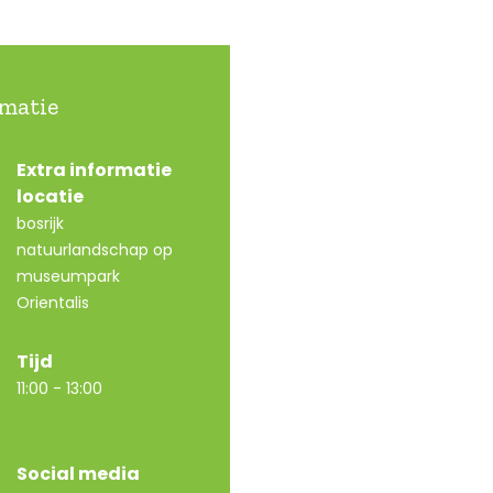
rmatie
Extra informatie
locatie
bosrijk
natuurlandschap op
museumpark
Orientalis
Tijd
11:00 - 13:00
Social media