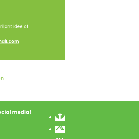
iljant idee of
mail.com
en
social media!