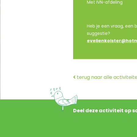
Met IVN-afdeling
Heb je een vraag, een br
suggestie?
evelienkolster@hot
terug naar alle activiteit
Deel deze activiteit op 