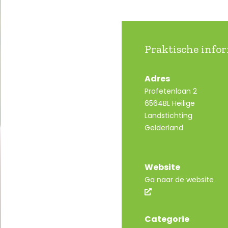
Praktische info
Adres
Profetenlaan 2
6564BL Heilige
Landstichting
Gelderland
Website
Ga naar de website
Categorie