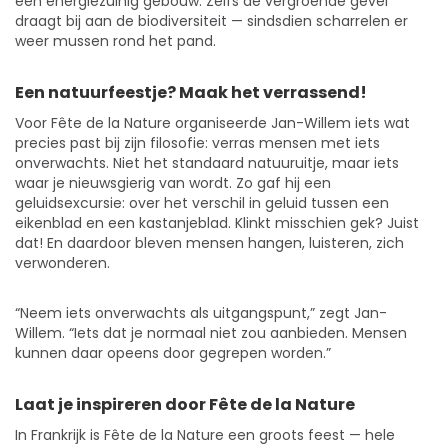
een energiezuinig gebouw. Zelfs de vergroende gevel
draagt bij aan de biodiversiteit — sindsdien scharrelen er
weer mussen rond het pand.
Een natuurfeestje? Maak het verrassend!
Voor Fête de la Nature organiseerde Jan-Willem iets wat
precies past bij zijn filosofie: verras mensen met iets
onverwachts. Niet het standaard natuuruitje, maar iets
waar je nieuwsgierig van wordt. Zo gaf hij een
geluidsexcursie: over het verschil in geluid tussen een
eikenblad en een kastanjeblad. Klinkt misschien gek? Juist
dat! En daardoor bleven mensen hangen, luisteren, zich
verwonderen.
“Neem iets onverwachts als uitgangspunt,” zegt Jan-
Willem. “Iets dat je normaal niet zou aanbieden. Mensen
kunnen daar opeens door gegrepen worden.”
Laat je inspireren door Fête de la Nature
In Frankrijk is Fête de la Nature een groots feest — hele