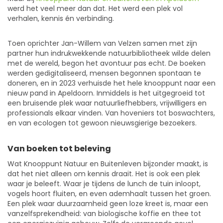
werd het veel meer dan dat. Het werd een plek vol
verhalen, kennis én verbinding.
Toen oprichter Jan-Willem van Velzen samen met zijn
partner hun indrukwekkende natuurbibliotheek wilde delen
met de wereld, begon het avontuur pas echt. De boeken
werden gedigitaliseerd, mensen begonnen spontaan te
doneren, en in 2023 verhuisde het hele knooppunt naar een
nieuw pand in Apeldoorn. Inmiddels is het uitgegroeid tot
een bruisende plek waar natuurliefhebbers, vrijwilligers en
professionals elkaar vinden. Van hoveniers tot boswachters,
en van ecologen tot gewoon nieuwsgierige bezoekers.
Van boeken tot beleving
Wat Knooppunt Natuur en Buitenleven bijzonder maakt, is
dat het niet alleen om kennis draait. Het is ook een plek
waar je beleeft. Waar je tijdens de lunch de tuin inloopt,
vogels hoort fluiten, en even ademhaalt tussen het groen.
Een plek waar duurzaamheid geen loze kreet is, maar een
vanzelfsprekendheid: van biologische koffie en thee tot